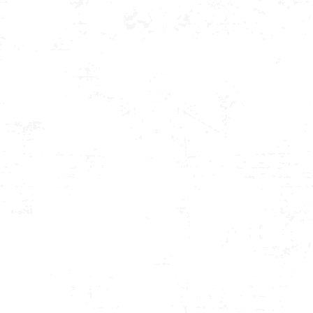
2025年7月26日(土) NorthCafe 〜Luxury
Night〜 Vol.9 決定!!
Live
,
news
,
配信
By
seannorthjp2022
2025年6月7日
Leave a comment
2025年7月26日(土) NorthCafe 〜Luxury Night〜
Vol.9 < 有観客 ＋ 有料配信 > 【出演】Lumi ( Vo )
Mucho ( Gt & Cho ) 【OPEN…